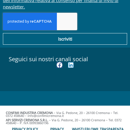
dell’informativa relativa al consenso per finalità di invio di
newsletter.
Iscriviti
Seguici sui nostri canali social
CONFIMI INDUSTRIA CREMONA
– Via G. Pedone, 20 – 26100 Cremona – Tel.
0372 458640 – info@confimicremona.it
API SERVIZI CREMONA S.R.L.
– Via G. Pedone, 20 – 26100 Cremona – Tel. 0372
458640 – P. IVA 00993860196
PRIVACY POLICY
PRIVACY
WHISTLEBLOWING
TRASPARENZA