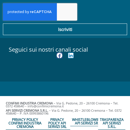
Iscriviti
Seguici sui nostri canali social
CONFIMI INDUSTRIA CREMONA
– Via G. Pedone, 20 – 26100 Cremona – Tel.
0372 458640 – info@confimicremona.it
API SERVIZI CREMONA S.R.L.
– Via G. Pedone, 20 – 26100 Cremona – Tel. 0372
458640 – P. IVA 00993860196
PRIVACY POLICY
PRIVACY
WHISTLEBLOWING
TRASPARENZA
CONFIMI INDUSTRIA
POLICY API
API SERVIZI SRL
API SERVIZI
CREMONA
SERVIZI SRL
S.R.L.