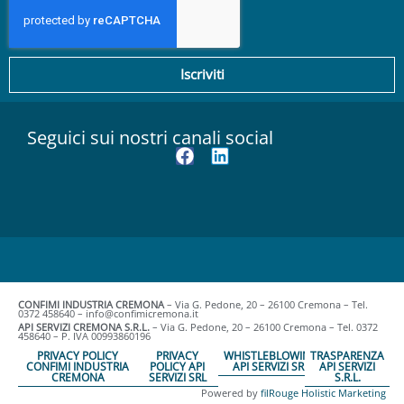
Iscriviti
Seguici sui nostri canali social
CONFIMI INDUSTRIA CREMONA
– Via G. Pedone, 20 – 26100 Cremona – Tel.
0372 458640 – info@confimicremona.it
API SERVIZI CREMONA S.R.L.
– Via G. Pedone, 20 – 26100 Cremona – Tel. 0372
458640 – P. IVA 00993860196
PRIVACY POLICY
PRIVACY
WHISTLEBLOWING
TRASPARENZA
CONFIMI INDUSTRIA
POLICY API
API SERVIZI SRL
API SERVIZI
CREMONA
SERVIZI SRL
S.R.L.
Powered by
filRouge Holistic Marketing