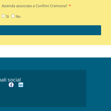
Azienda associata a Confimi Cremona?
Sì
No
ali social