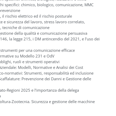
hi specifici: chimico, biologico, comunicazione, MMC
 prevenzione
il rischio elettrico ed il rischio posturale
te e sicurezza del lavoro, stress lavoro correlato,
io, tecniche di comunicazione
estione della qualità e comunicazione persuasiva
46, la legge 215, i DM antincendio del 2021, e l’uso dei
: strumenti per una comunicazione efficace
formative su Modello 231 e OdV
bblighi, ruoli e strumenti operativi
̀Aziendale: Modelli, Normative e Analisi dei Cost
o-normativi: Strumenti, responsabilità ed inclusione
Scaffalature: Prevenzione dei Danni e Gestione delle
tato-Regioni 2025 e l’importanza della delega
a
icoltura-Zootecnia. Sicurezza e gestione delle macchine