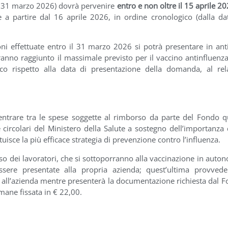
 il 31 marzo 2026) dovrà pervenire
entro e non oltre il 15 aprile 2
 a partire dal 16 aprile 2026, in ordine cronologico (dalla da
oni effettuate entro il 31 marzo 2026 si potrà presentare in ant
avranno raggiunto il massimale previsto per il vaccino antinfluenza
o rispetto alla data di presentazione della domanda, al rel
entrare tra le spese soggette al rimborso da parte del Fondo q
 circolari del Ministero della Salute a sostegno dell’importanza 
uisce la più efficace strategia di prevenzione contro l’influenza.
sso dei lavoratori, che si sottoporranno alla vaccinazione in auto
ssere presentate alla propria azienda; quest’ultima provved
ne all’azienda mentre presenterà la documentazione richiesta dal 
mane fissata in € 22,00.