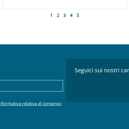
1
2
3
4
5
Seguici sui nostri can
.
informativa relativa al consenso