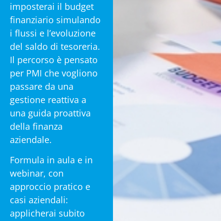
imposterai il budget
finanziario simulando
i flussi e l’evoluzione
del saldo di tesoreria.
Il percorso è pensato
per PMI che vogliono
passare da una
gestione reattiva a
una guida proattiva
della finanza
aziendale.
Formula in aula e in
webinar, con
approccio pratico e
casi aziendali:
applicherai subito