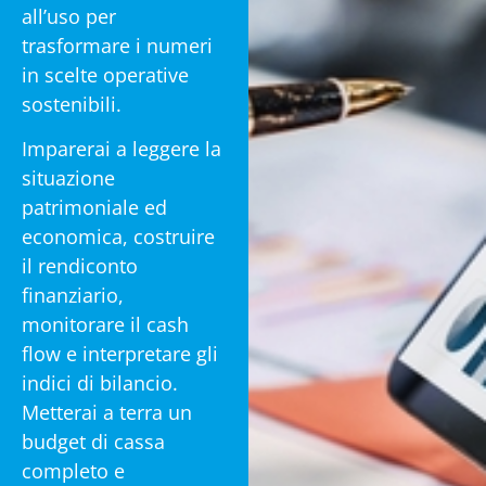
all’uso per
trasformare i numeri
in scelte operative
sostenibili.
Imparerai a leggere la
situazione
patrimoniale ed
economica, costruire
il rendiconto
finanziario,
monitorare il cash
flow e interpretare gli
indici di bilancio.
Metterai a terra un
budget di cassa
completo e