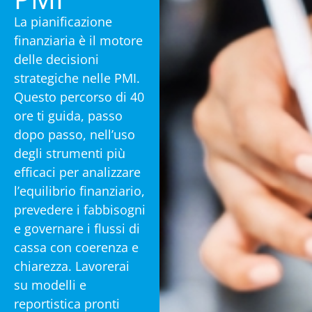
La pianificazione
finanziaria è il motore
delle decisioni
strategiche nelle PMI.
Questo percorso di 40
ore ti guida, passo
dopo passo, nell’uso
degli strumenti più
efficaci per analizzare
l’equilibrio finanziario,
prevedere i fabbisogni
e governare i flussi di
cassa con coerenza e
chiarezza. Lavorerai
su modelli e
reportistica pronti