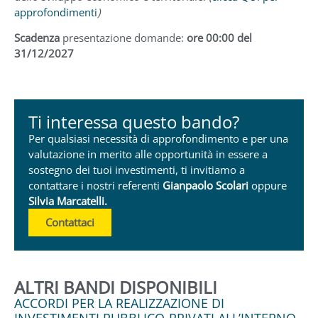
approfondimenti
)
Scadenza
presentazione domande:
ore 00:00 del
31/12/2027
Ti interessa questo bando?
Per qualsiasi necessità di approfondimento e per una
valutazione in merito alle opportunità in essere a
sostegno dei tuoi investimenti, ti invitiamo a
contattare i nostri referenti
Gianpaolo Scolari
oppure
Silvia Marcatelli.
Contattaci
ALTRI BANDI DISPONIBILI
ACCORDI PER LA REALIZZAZIONE DI