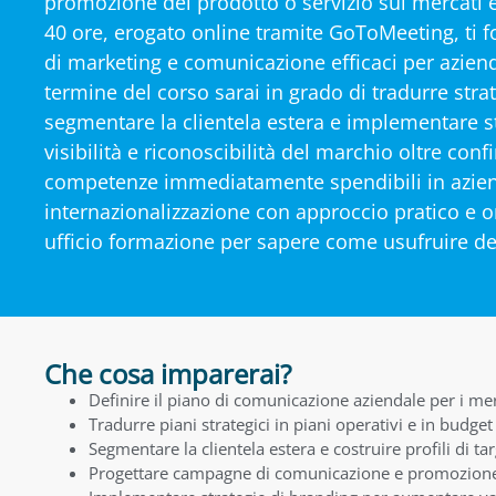
promozione del prodotto o servizio sui mercati 
40 ore, erogato online tramite GoToMeeting, ti f
di marketing e comunicazione efficaci per aziende
termine del corso sarai in grado di tradurre strat
segmentare la clientela estera e implementare 
visibilità e riconoscibilità del marchio oltre conf
competenze immediatamente spendibili in aziend
internazionalizzazione con approccio pratico e ori
ufficio formazione per sapere come usufruire del
Che cosa imparerai?
Definire il piano di comunicazione aziendale per i merc
Tradurre piani strategici in piani operativi e in budget 
Segmentare la clientela estera e costruire profili di tar
Progettare campagne di comunicazione e promozione 