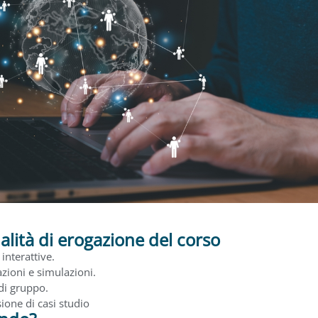
lità di erogazione del corso
 interattive.
azioni e simulazioni.
di gruppo.
ione di casi studio