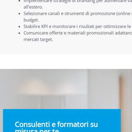
Implementare strategie di branding per aumentare valor
all’estero.
Selezionare canali e strumenti di promozione (online e 
budget.
Stabilire KPI e monitorare i risultati per ottimizzare l
Comunicarе offerte e materiali promozionali adattandoli
mercati target.
Consulenti e formatori su
misura per te.