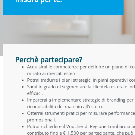
Perchè partecipare?
Acquisirai le competenze per definire un piano di 
mirato ai mercati esteri.
Potrai tradurre i piani strategici in piani operativi co
Sarai in grado di segmentare la clientela estera e in
efficaci.
Imparerai a implementare strategie di branding per 
riconoscibilità del marchio all’estero.
Otterrai strumenti pratici per misurare performance 
promozionali.
Potrai richiedere il Voucher di Regione Lombardia 
contributo fino a € 1.500 per partecipante, che può 