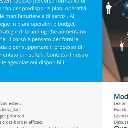
esteri. Questo percorso formativo di
orma per predisporre piani operativi
 manifatturiere e di servizi. Al
egie in piani operativi e budget,
strategie di branding che aumentano
ine. Il corso è pensato per fornire
a e per supportare il processo di
entato ai risultati. Contatta il nostro
le agevolazioni disponibili.
Moda
ati esteri.
Lezioni
dettagliati.
Esercit
get prioritari.
Lavori 
cross-border efficaci.
Discuss