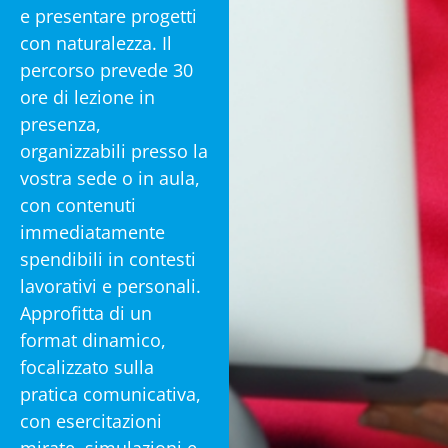
e presentare progetti
con naturalezza. Il
percorso prevede 30
ore di lezione in
presenza,
organizzabili presso la
vostra sede o in aula,
con contenuti
immediatamente
spendibili in contesti
lavorativi e personali.
Approfitta di un
format dinamico,
focalizzato sulla
pratica comunicativa,
con esercitazioni
mirate, simulazioni e