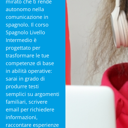
mirato che ti rende
autonomo nella
comunicazione in
spagnolo. Il corso
Spagnolo Livello
Intermedio è
progettato per
trasformare le tue
competenze di base
in abilità operative:
sarai in grado di
produrre testi
semplici su argomenti
familiari, scrivere
email per richiedere
informazioni,
raccontare esperienze